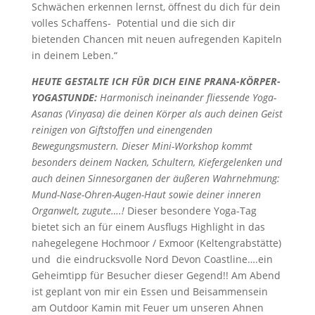
Schwächen erkennen lernst, öffnest du dich für dein
volles Schaffens- Potential und die sich dir
bietenden Chancen mit neuen aufregenden Kapiteln
in deinem Leben.“
HEUTE GESTALTE ICH FÜR DICH EINE PRANA-KÖRPER-
YOGASTUNDE:
Harmonisch ineinander fliessende Yoga-
Asanas (Vinyasa) die deinen Körper als auch deinen Geist
reinigen von Giftstoffen und einengenden
Bewegungsmustern. Dieser Mini-Workshop kommt
besonders deinem Nacken, Schultern, Kiefergelenken und
auch deinen Sinnesorganen der äußeren Wahrnehmung:
Mund-Nase-Ohren-Augen-Haut sowie deiner inneren
Organwelt, zugute….!
Dieser besondere Yoga-Tag
bietet sich an für einem Ausflugs Highlight in das
nahegelegene Hochmoor / Exmoor (Keltengrabstätte)
und die eindrucksvolle Nord Devon Coastline….ein
Geheimtipp für Besucher dieser Gegend!! Am Abend
ist geplant von mir ein Essen und Beisammensein
am Outdoor Kamin mit Feuer um unseren Ahnen